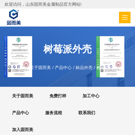
欢迎访问，山东固而美金属制品官方网站!
树莓派外壳
首页
/
关于固而美
/
产品中心
/
标品外壳
/
树莓派外壳
关于固而美
免费打样
加工中心
产品中心
服务流程
联系我们
加入固而美