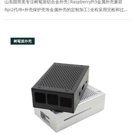
山东固而美专注树莓派铝合金外壳|RaspberryPi3金属外壳兼容
Rpi2代/B+外壳保护壳等金属外壳的定制加工|全程采用完检和过程
检两道工序进行品质管控,联系电话:400-070-2034
树莓派外壳