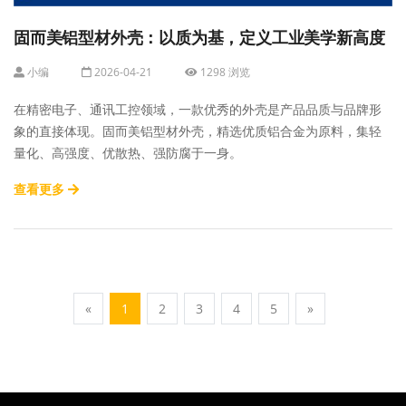
固而美铝型材外壳：以质为基，定义工业美学新高度
小编
2026-04-21
1298 浏览
在精密电子、通讯工控领域，一款优秀的外壳是产品品质与品牌形
象的直接体现。固而美铝型材外壳，精选优质铝合金为原料，集轻
量化、高强度、优散热、强防腐于一身。
查看更多
«
1
2
3
4
5
»