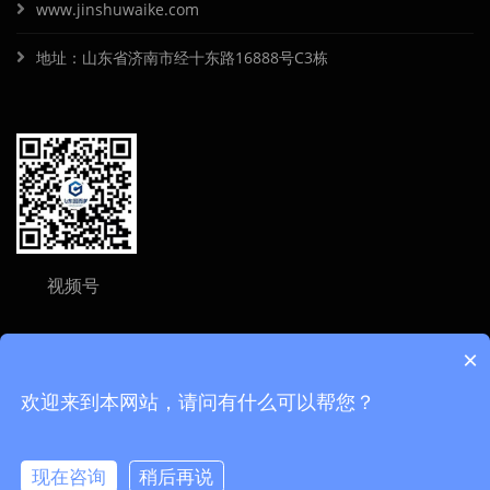
www.jinshuwaike.com
地址：山东省济南市经十东路16888号C3栋
视频号
×
欢迎来到本网站，请问有什么可以帮您？
Copyright ©
2026 山东固而美金属制品有限公司 All Rights Reserved
现在咨询
稍后再说
鲁ICP备16016010号-2